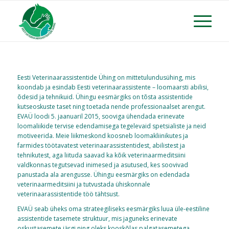
Eesti Veterinaarassistentide Ühing on mittetulundusühing, mis
koondab ja esindab Eesti veterinaarassistente – loomaarsti abilisi,
õdesid ja tehnikuid. Ühingu eesmärgiks on tõsta assistentide
kutseoskuste taset ning toetada nende professionaalset arengut.
EVAÜ loodi 5. jaanuaril 2015, sooviga ühendada erinevate
loomaliikide tervise edendamisega tegelevaid spetsialiste ja neid
motiveerida. Meie liikmeskond koosneb loomakliinikutes ja
farmides töötavatest veterinaarassistentidest, abilistest ja
tehnikutest, aga liituda saavad ka kõik veterinaarmeditsiini
valdkonnas tegutsevad inimesed ja asutused, kes soovivad
panustada ala arengusse. Ühingu eesmärgiks on edendada
veterinaarmeditsiini ja tutvustada ühiskonnale
veterinaarassistentide töö tähtsust.
EVAÜ seab üheks oma strateegiliseks eesmärgiks luua üle-eestiline
assistentide tasemete struktuur, mis jaguneks erinevate
oskustasemete järgi ning oleks kooskõlas palgatasemetega,