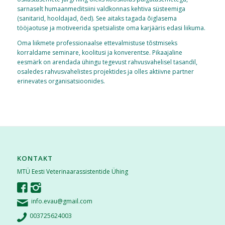
sarnaselt humaanmeditsiini valdkonnas kehtiva süsteemiga
(sanitarid, hooldajad, õed). See aitaks tagada õiglasema
tööjaotuse ja motiveerida spetsialiste oma karjääris edasi liikuma.
Oma liikmete professionaalse ettevalmistuse tõstmiseks
korraldame seminare, koolitusi ja konverentse. Pikaajaline
eesmärk on arendada ühingu tegevust rahvusvahelisel tasandil,
osaledes rahvusvahelistes projektides ja olles aktiivne partner
erinevates organisatsioonides.
KONTAKT
MTÜ Eesti Veterinaarassistentide Ühing
info.evau@gmail.com
003725624003